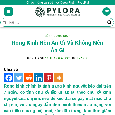
Skip
Chào mừng bạn đến với Dược Phẩm PyLoRa!
to
content
Tìm
kiếm:
BỆNH RONG KINH
Rong Kinh Nên Ăn Gì Và Không Nên
Ăn Gì
POSTED ON
11 THÁNG 6, 2021
BY
TRAN Y
Chia sẻ
Rong kinh chính là tình trạng kinh nguyệt kéo dài trên
7 ngày, có tính chu kỳ lặp đi lặp lại theo chu kỳ kinh
nguyệt của chị em, nếu để kéo dài sẽ gây mất máu cho
chị em, về lâu ngày dẫn đến bệnh thiếu máu nặng với
các triệu chứng mệt mỏi, kém tập trung, khó thở, giảm