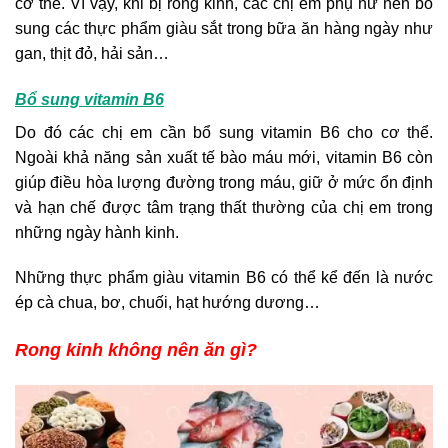
cơ thể. Vì vậy, khi bị rong kinh, các chị em phụ nữ nên bổ
sung các thực phẩm giàu sắt trong bữa ăn hàng ngày như
gan, thịt đỏ, hải sản…
Bổ sung vitamin B6
Do đó các chị em cần bổ sung vitamin B6 cho cơ thể.
Ngoài khả năng sản xuất tế bào máu mới, vitamin B6 còn
giúp điều hòa lượng đường trong máu, giữ ở mức ổn định
và hạn chế được tâm trạng thất thường của chị em trong
những ngày hành kinh.
Những thực phẩm giàu vitamin B6 có thể kể đến là nước
ép cà chua, bơ, chuối, hạt hướng dương…
Rong kinh không nên ăn gì?