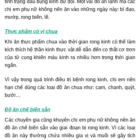
tình trạng đau bụng kinh dữ dội. Một vài đồ ăn lạnh mà các
chị em phụ nữ không nên ăn vào những ngày này: bí đao,
mướp, rong biển, lê.
Thực phẩm có vị chua
Khi ăn thực phẩm chua vào thời gian rong kinh có thể làm
kích thích hệ thần kinh thực vật dễ dẫn đến co thắt cơ trơn
của tử cung khiến máu kinh ra nhiều hơn trong thời gian
ngắn.
Vì vậy trong quá trình điều trị bệnh rong kinh, chị em nên
hạn chế dùng các loại đồ ăn chua như: cam, chanh, quýt,
bưởi…
Đồ ăn chế biến sẵn
Các chuyên gia cũng khuyên chị em phụ nữ không nên ăn
đồ ăn chế biến sẵn vào giai đoạn bị rong kinh. Vì các loại
đồ ăn này thường chứa nhiều gia vị và muối sẽ gây tích