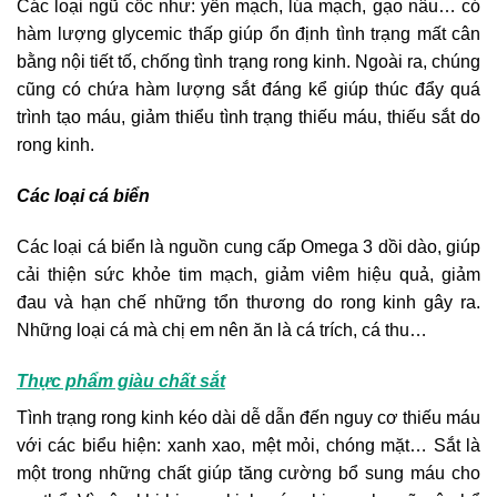
Các loại ngũ cốc như: yến mạch, lúa mạch, gạo nâu… có
hàm lượng glycemic thấp giúp ổn định tình trạng mất cân
bằng nội tiết tố, chống tình trạng rong kinh. Ngoài ra, chúng
cũng có chứa hàm lượng sắt đáng kể giúp thúc đẩy quá
trình tạo máu, giảm thiểu tình trạng thiếu máu, thiếu sắt do
rong kinh.
Các loại cá biển
Các loại cá biển là nguồn cung cấp Omega 3 dồi dào, giúp
cải thiện sức khỏe tim mạch, giảm viêm hiệu quả, giảm
đau và hạn chế những tổn thương do rong kinh gây ra.
Những loại cá mà chị em nên ăn là cá trích, cá thu…
Thực phẩm giàu chất sắt
Tình trạng rong kinh kéo dài dễ dẫn đến nguy cơ thiếu máu
với các biểu hiện: xanh xao, mệt mỏi, chóng mặt… Sắt là
một trong những chất giúp tăng cường bổ sung máu cho