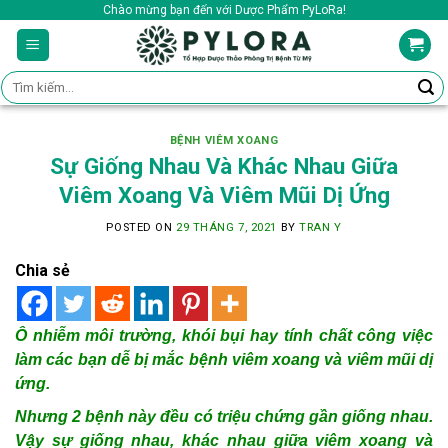
Skip
Chào mừng bạn đến với Dược Phẩm PyLoRa!
to
content
Tìm
kiếm:
BỆNH VIÊM XOANG
Sự Giống Nhau Và Khác Nhau Giữa
Viêm Xoang Và Viêm Mũi Dị Ứng
POSTED ON
29 THÁNG 7, 2021
BY
TRAN Y
Chia sẻ
Ô nhiễm môi trường, khói bụi hay tính chất công việc
làm các bạn dễ bị mắc bệnh viêm xoang và viêm mũi dị
ứng.
Nhưng 2 bệnh này đều có triệu chứng gần giống nhau.
Vậy sự giống nhau, khác nhau giữa viêm xoang và