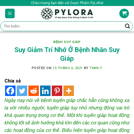
Skip
Chào mừng bạn đến với Dược Phẩm PyLoRa!
to
content
Tìm
kiếm:
BỆNH SUY GIÁP
Suy Giảm Trí Nhớ Ở Bệnh Nhân Suy
Giáp
POSTED ON
15 THÁNG 6, 2021
BY
TRAN Y
Chia sẻ
Ngày nay nói về bệnh tuyến giáp chắc hẳn cũng không xa
lạ với nhiều người, tuyến giáp tuy nhỏ nhưng đóng vai trò
khá quan trọng trong cơ thể. Một khi tuyến giáp hoạt động
không tốt sẽ ảnh hưởng khá lớn đến các cơ quan cũng như
các hoạt động của cơ thể.
Biểu hiện tuyến giáp hoạt động