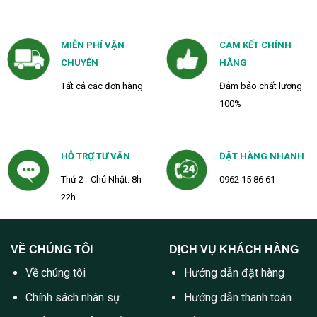
MIỄN PHÍ VẬN
CAM KẾT CHÍNH
CHUYỂN
HÃNG
Tất cả các đơn hàng
Đảm bảo chất lượng
100%
HỖ TRỢ TƯ VẤN
ĐẶT HÀNG NHANH
Thứ 2 - Chủ Nhật: 8h -
0962 15 86 61
22h
VỀ CHÚNG TÔI
DỊCH VỤ KHÁCH HÀNG
Về chúng tôi
Hướng dẫn đặt hàng
Chính sách nhân sự
Hướng dẫn thanh toán