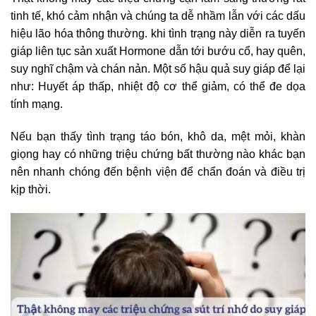
tinh tế, khó cảm nhận và chúng ta dễ nhầm lẫn với các dấu
hiệu lão hóa thông thường. khi tình trạng này diễn ra tuyến
giáp liên tục sản xuất Hormone dẫn tới bướu cổ, hay quên,
suy nghĩ chậm và chán nản. Một số hậu quả suy giáp để lại
như: Huyết áp thấp, nhiệt độ cơ thể giảm, có thể đe dọa
tính mạng.
Nếu bạn thấy tình trạng táo bón, khô da, mệt mỏi, khàn
giọng hay có những triệu chứng bất thường nào khác bạn
nên nhanh chóng đến bệnh viện để chẩn đoán và điều trị
kịp thời.