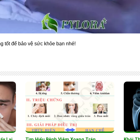
g tốt để bảo vệ sức khỏe bạn nhé!
ấy Lại
Tìm Hiểu Bệnh Viêm Xoang Trán
Khói T