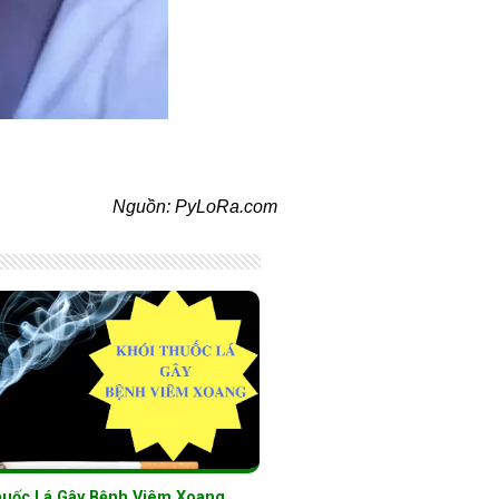
Nguồn: PyLoRa.com
huốc Lá Gây Bệnh Viêm Xoang