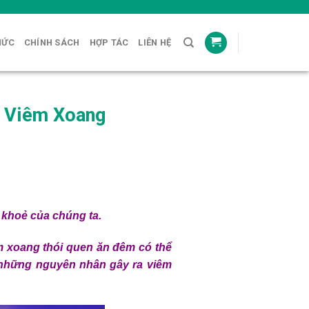
HỨC
CHÍNH SÁCH
HỢP TÁC
LIÊN HỆ
h Viêm Xoang
c khoẻ của chúng ta.
m xoang thói quen ăn đêm có thể
 những nguyên nhân gây ra viêm