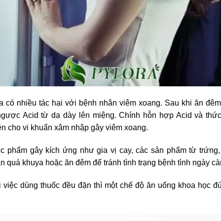
a có nhiều tác hại với bệnh nhân viêm xoang. Sau khi ăn đêm
ngược Acid từ dạ dày lên miệng. Chính hỗn hợp Acid và thức
ện cho vi khuẩn xâm nhập gây viêm xoang.
hực phẩm gây kích ứng như gia vị cay, các sản phẩm từ trứng,
ăn quá khuya hoặc ăn đêm để tránh tình trạng bệnh tình ngày 
việc dùng thuốc đều đặn thì một chế độ ăn uống khoa học đún