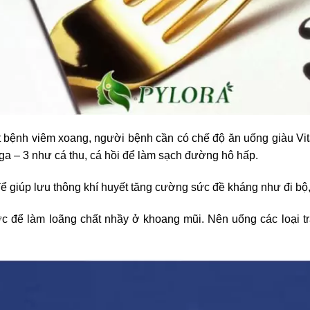
dứt bệnh viêm xoang, người bệnh cần có chế độ ăn uống giàu Vit
a – 3 như cá thu, cá hồi để làm sạch đường hô hấp.
để giúp lưu thông khí huyết tăng cường sức đề kháng như đi b
c để làm loãng chất nhầy ở khoang mũi. Nên uống các loại tr