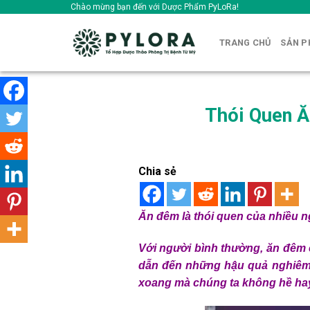
Skip
Chào mừng bạn đến với Dược Phẩm PyLoRa!
to
content
TRANG CHỦ
SẢN 
Thói Quen Ă
Chia sẻ
Ăn đêm là thói quen của nhiều n
Với người bình thường, ăn đêm 
dẫn đến những hậu quả nghiêm 
xoang mà chúng ta không hề hay