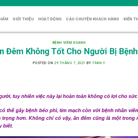
PHẨM
GIỚI THIỆU
HOẠT ĐỘNG
CÂU CHUYỆN KHÁCH HÀNG
KIẾN T
BỆNH VIÊM XOANG
n Đêm Không Tốt Cho Người Bị Bện
POSTED ON
29 THÁNG 7, 2021
BY
TRAN Y
gười, tuy nhiên việc này lại hoàn toàn không có lợi cho sứ
có thể gây bệnh béo phì, tim mạch còn với bệnh nhân viê
trọng hơn. Không chỉ có vậy, ăn đêm cũng là một trong
 biết.