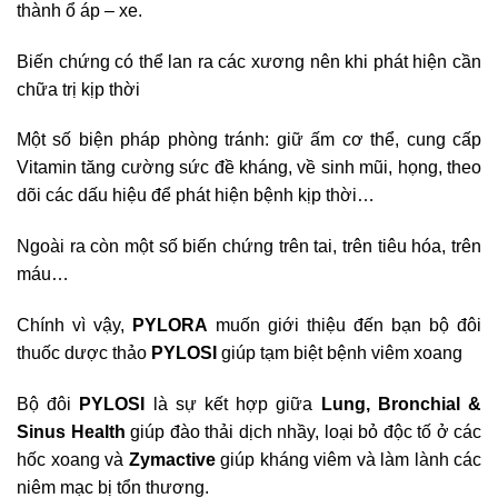
thành ổ áp – xe.
Biến chứng có thể lan ra các xương nên khi phát hiện cần
chữa trị kịp thời
Một số biện pháp phòng tránh: giữ ấm cơ thể, cung cấp
Vitamin tăng cường sức đề kháng, về sinh mũi, họng, theo
dõi các dấu hiệu để phát hiện bệnh kịp thời…
Ngoài ra còn một số biến chứng trên tai, trên tiêu hóa, trên
máu…
Chính vì vậy,
PYLORA
muốn giới thiệu đến bạn bộ đôi
thuốc dược thảo
PYLOSI
giúp tạm biệt bệnh viêm xoang
Bộ đôi
PYLOSI
là sự kết hợp giữa
Lung, Bronchial &
Sinus Health
giúp đào thải dịch nhầy, loại bỏ độc tố ở các
hốc xoang và
Zymactive
giúp kháng viêm và làm lành các
niêm mạc bị tổn thương.