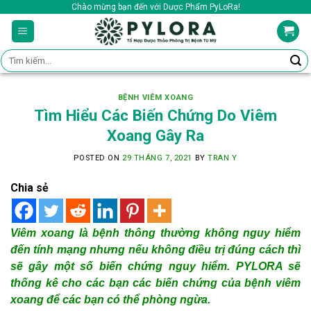
Skip
Chào mừng bạn đến với Dược Phẩm PyLoRa!
to
content
Tìm
kiếm:
BỆNH VIÊM XOANG
Tìm Hiểu Các Biến Chứng Do Viêm
Xoang Gây Ra
POSTED ON
29 THÁNG 7, 2021
BY
TRAN Y
Chia sẻ
Viêm xoang là bệnh thông thường không nguy hiểm
đến tính mạng nhưng nếu không điều trị đúng cách thì
sẽ gây một số biến chứng nguy hiểm.
PYLORA sẽ
thống kê cho các bạn các biến chứng của bệnh viêm
xoang để các bạn có thể phòng ngừa.