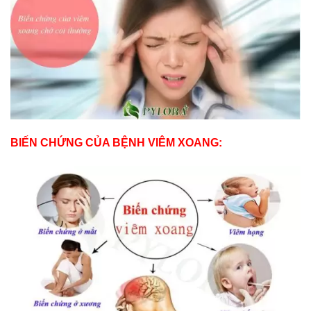
BIẾN CHỨNG CỦA BỆNH VIÊM XOANG: