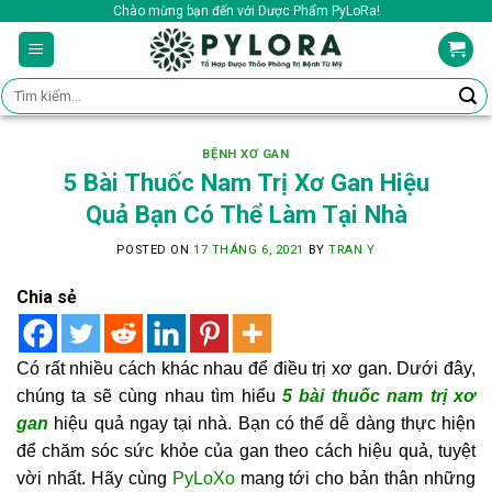
Skip
Chào mừng bạn đến với Dược Phẩm PyLoRa!
to
content
Tìm
kiếm:
BỆNH XƠ GAN
5 Bài Thuốc Nam Trị Xơ Gan Hiệu
Quả Bạn Có Thể Làm Tại Nhà
POSTED ON
17 THÁNG 6, 2021
BY
TRAN Y
Chia sẻ
Có rất nhiều cách khác nhau để điều trị xơ gan. Dưới đây,
chúng ta sẽ cùng nhau tìm hiểu
5 bài thuốc nam trị xơ
gan
hiệu quả ngay tại nhà. Bạn có thể dễ dàng thực hiện
để chăm sóc sức khỏe của gan theo cách hiệu quả, tuyệt
vời nhất. Hãy cùng
PyLoXo
mang tới cho bản thân những