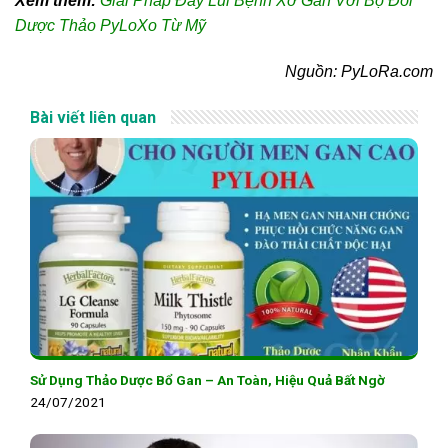
Xem thêm:
Giải Pháp Đẩy Lùi Bệnh Xơ Gan Với Bộ Đôi
Dược Thảo PyLoXo Từ Mỹ
Nguồn: PyLoRa.com
Bài viết liên quan
Sử Dụng Thảo Dược Bổ Gan – An Toàn, Hiệu Quả Bất Ngờ
24/07/2021