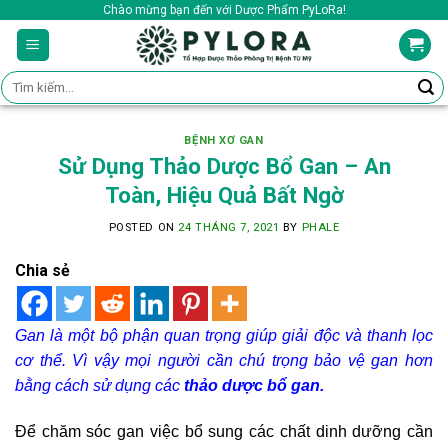
Skip
Chào mừng bạn đến với Dược Phẩm PyLoRa!
to
content
Tìm
kiếm:
BỆNH XƠ GAN
Sử Dụng Thảo Dược Bổ Gan – An
Toàn, Hiệu Quả Bất Ngờ
POSTED ON
24 THÁNG 7, 2021
BY
PHALE
Chia sẻ
Gan là một bộ phận quan trọng giúp giải độc và thanh lọc
cơ thể. Vì vậy mọi người cần chú trọng bảo vệ gan hơn
bằng cách sử dụng các
thảo dược bổ gan
.
Để chăm sóc gan việc bổ sung các chất dinh dưỡng cần