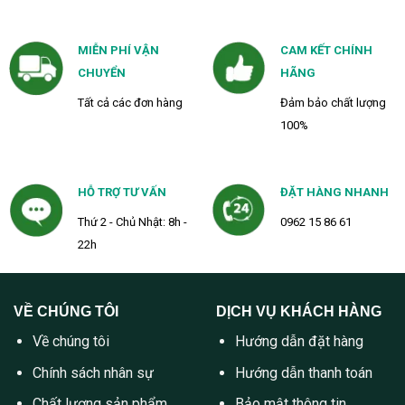
MIỄN PHÍ VẬN
CAM KẾT CHÍNH
CHUYỂN
HÃNG
Tất cả các đơn hàng
Đảm bảo chất lượng
100%
HỖ TRỢ TƯ VẤN
ĐẶT HÀNG NHANH
Thứ 2 - Chủ Nhật: 8h -
0962 15 86 61
22h
VỀ CHÚNG TÔI
DỊCH VỤ KHÁCH HÀNG
Về chúng tôi
Hướng dẫn đặt hàng
Chính sách nhân sự
Hướng dẫn thanh toán
Chất lượng sản phẩm
Bảo mật thông tin