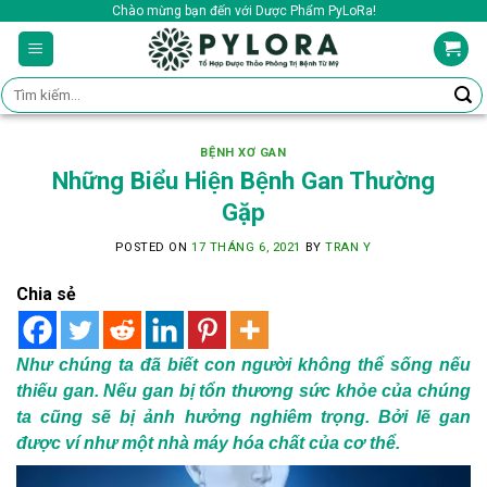
Skip
Chào mừng bạn đến với Dược Phẩm PyLoRa!
to
content
Tìm
kiếm:
BỆNH XƠ GAN
Những Biểu Hiện Bệnh Gan Thường
Gặp
POSTED ON
17 THÁNG 6, 2021
BY
TRAN Y
Chia sẻ
Như chúng ta đã biết con người không thể sống nếu
thiếu gan. Nếu gan bị tổn thương sức khỏe của chúng
ta cũng sẽ bị ảnh hưởng nghiêm trọng. Bởi lẽ gan
được ví như một nhà máy hóa chất của cơ thể.