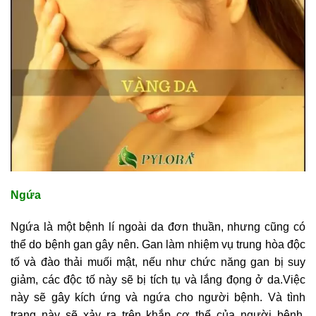
Ngứa
Ngứa là một bệnh lí ngoài da đơn thuần, nhưng cũng có
thể do bệnh gan gây nên. Gan làm nhiệm vụ trung hòa độc
tố và đào thải muối mật, nếu như chức năng gan bị suy
giảm, các độc tố này sẽ bị tích tụ và lắng đọng ở da.Việc
này sẽ gây kích ứng và ngứa cho người bệnh. Và tình
trạng này sẽ xảy ra trên khắp cơ thể của người bệnh.