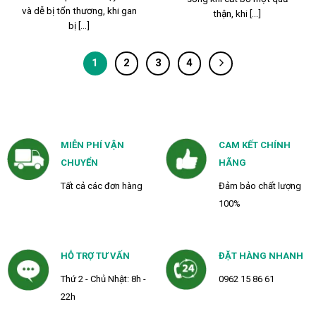
và dễ bị tổn thương, khi gan
thận, khi [...]
bị [...]
1
2
3
4
MIỄN PHÍ VẬN
CAM KẾT CHÍNH
CHUYỂN
HÃNG
Tất cả các đơn hàng
Đảm bảo chất lượng
100%
HỖ TRỢ TƯ VẤN
ĐẶT HÀNG NHANH
Thứ 2 - Chủ Nhật: 8h -
0962 15 86 61
22h