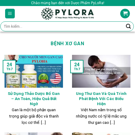
Skip
Chào mừng bạn đến với Dược Phẩm PyLoRa!
to
content
Tìm
kiếm:
BỆNH XƠ GAN
24
24
Th7
Th7
Sử Dụng Thảo Dược Bổ Gan
Ung Thư Gan Và Quá Trình
– An Toàn, Hiệu Quả Bất
Phát Bệnh Với Các Biểu
Ngờ
Hiện
Gan là một bộ phận quan
Việt Nam nằm trong số
trọng giúp giải độc và thanh
những nước có tỷ lệ mắc ung
lọc cơ thể. [...]
thư gan cao [...]