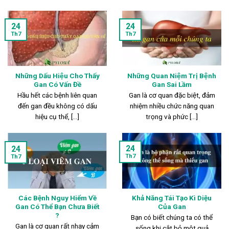
24
24
Th7
Th7
Những Dấu Hiệu Cho Thấy
Những Quan Niệm Trị Bệnh
Gan Có Vấn Đề
Gan Sai Lầm
Hầu hết các bệnh liên quan
Gan là cơ quan đặc biệt, đảm
đến gan đều không có dấu
nhiệm nhiều chức năng quan
hiệu cụ thể, [...]
trọng và phức [...]
24
24
Th7
Th7
Các Bệnh Nguy Hiểm Về
Khả Năng Tái Tạo Kì Diệu
Gan Có Thể Bạn Chưa Biết
Của Gan
?
Bạn có biết chúng ta có thể
Gan là cơ quan rất nhạy cảm
sống khi cắt bỏ một quả