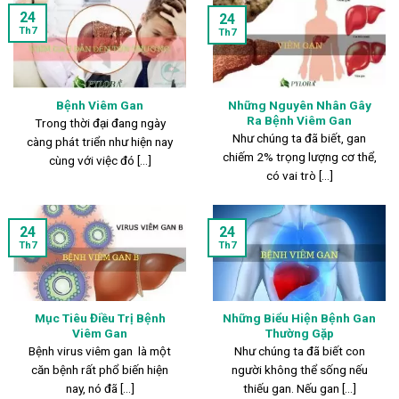
24
24
Th7
Th7
Bệnh Viêm Gan
Những Nguyên Nhân Gây
Ra Bệnh Viêm Gan
Trong thời đại đang ngày
Như chúng ta đã biết, gan
càng phát triển như hiện nay
chiếm 2% trọng lượng cơ thể,
cùng với việc đó [...]
có vai trò [...]
24
24
Th7
Th7
Mục Tiêu Điều Trị Bệnh
Những Biểu Hiện Bệnh Gan
Viêm Gan
Thường Gặp
Bệnh virus viêm gan là một
Như chúng ta đã biết con
căn bệnh rất phổ biến hiện
người không thể sống nếu
nay, nó đã [...]
thiếu gan. Nếu gan [...]