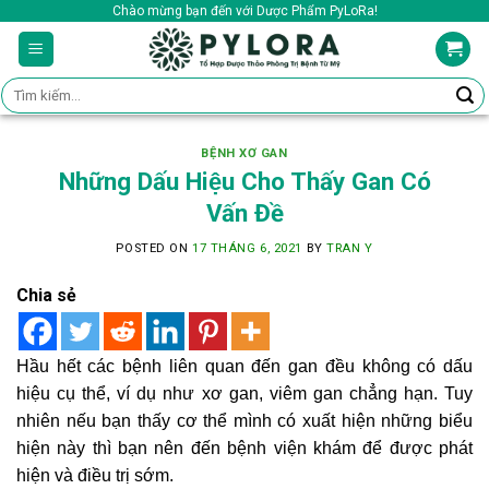
Skip
Chào mừng bạn đến với Dược Phẩm PyLoRa!
to
content
Tìm
kiếm:
BỆNH XƠ GAN
Những Dấu Hiệu Cho Thấy Gan Có
Vấn Đề
POSTED ON
17 THÁNG 6, 2021
BY
TRAN Y
Chia sẻ
Hầu hết các bệnh liên quan đến gan đều không có dấu
hiệu cụ thể, ví dụ như xơ gan, viêm gan chẳng hạn. Tuy
nhiên nếu bạn thấy cơ thể mình có xuất hiện những biểu
hiện này thì bạn nên đến bệnh viện khám để được phát
hiện và điều trị sớm.