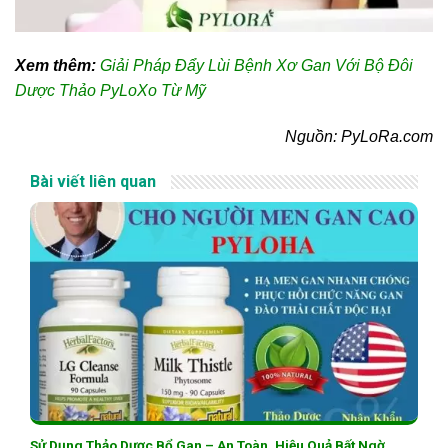
Xem thêm:
Giải Pháp Đẩy Lùi Bệnh Xơ Gan Với Bộ Đôi
Dược Thảo PyLoXo Từ Mỹ
Nguồn: PyLoRa.com
Bài viết liên quan
Sử Dụng Thảo Dược Bổ Gan – An Toàn, Hiệu Quả Bất Ngờ