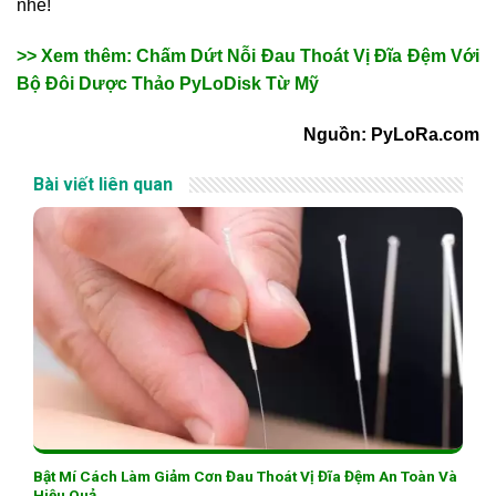
nhé!
>> Xem thêm: Chấm Dứt Nỗi Đau Thoát Vị Đĩa Đệm Với
Bộ Đôi Dược Thảo PyLoDisk Từ Mỹ
Nguồn: PyLoRa.com
Bài viết liên quan
Bật Mí Cách Làm Giảm Cơn Đau Thoát Vị Đĩa Đệm An Toàn Và
Hiệu Quả