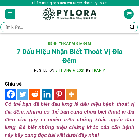
Skip
Chào mừng bạn đến với Dược Phẩm PyLoRa!
to
content
Tìm
kiếm:
BỆNH THOÁT VỊ ĐĨA ĐỆM
7 Dấu Hiệu Nhận Biết Thoát Vị Đĩa
Đệm
POSTED ON
8 THÁNG 6, 2021
BY
TRAN Y
Chia sẻ
Có thể bạn đã biết đau lưng là dấu hiệu bệnh thoát vị
đĩa đệm, nhưng có thể bạn cũng chưa biết thoát vị đĩa
đệm còn gây ra nhiều triệu chứng khác ngoài đau
lưng. Để biết những triệu chứng khác của căn bệnh
này hãy cùng đọc bài viết dưới đây nhé!