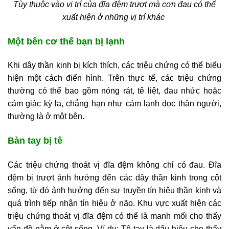
Tùy thuộc vào vị trí của đĩa đệm trượt mà cơn đau có thể
xuất hiện ở những vị trí khác
Một bên cơ thể bạn bị lạnh
Khi dây thần kinh bị kích thích, các triệu chứng có thể biểu
hiện một cách điển hình. Trên thực tế, các triệu chứng
thường có thể bao gồm nóng rát, tê liệt, đau nhức hoặc
cảm giác kỳ lạ, chẳng hạn như cảm lạnh dọc thân người,
thường là ở một bên.
Bàn tay bị tê
Các triệu chứng thoát vị đĩa đệm không chỉ có đau. Đĩa
đệm bị trượt ảnh hưởng đến các dây thần kinh trong cột
sống, từ đó ảnh hưởng đến sự truyền tín hiệu thần kinh và
quá trình tiếp nhận tín hiệu ở não. Khu vực xuất hiện các
triệu chứng thoát vị đĩa đệm có thể là manh mối cho thấy
vấn đề nằm ở cột sống. Ví dụ: Tê tay là dấu hiệu cho thấy