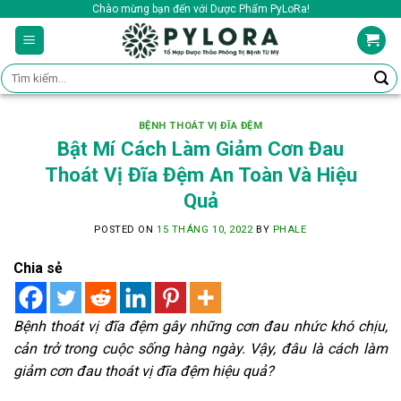
Skip
Chào mừng bạn đến với Dược Phẩm PyLoRa!
to
content
Tìm
kiếm:
BỆNH THOÁT VỊ ĐĨA ĐỆM
Bật Mí Cách Làm Giảm Cơn Đau
Thoát Vị Đĩa Đệm An Toàn Và Hiệu
Quả
POSTED ON
15 THÁNG 10, 2022
BY
PHALE
Chia sẻ
Bệnh thoát vị đĩa đệm gây những cơn đau nhức khó chịu,
cản trở trong cuộc sống hàng ngày. Vậy, đâu là cách làm
giảm cơn đau thoát vị đĩa đệm hiệu quả?