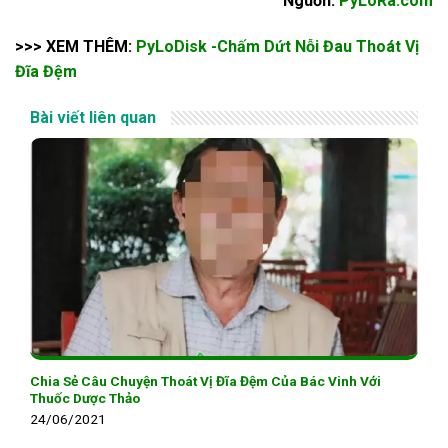
Nguồn:
PyLoRa.com
>>> XEM THÊM:
PyLoDisk -Chấm Dứt Nỗi Đau Thoát Vị
Đĩa Đệm
Bài viết liên quan
Chia Sẻ Câu Chuyện Thoát Vị Đĩa Đệm Của Bác Vinh Với
Thuốc Dược Thảo
24/06/2021