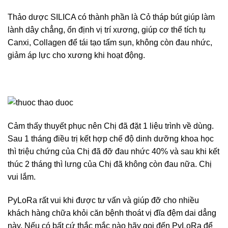
Thảo dược SILICA có thành phần là Cỏ tháp bút giúp làm
lành dây chẳng, ổn định vị trí xương, giúp cơ thể tích tụ
Canxi, Collagen để tái tạo tấm sụn, không còn đau nhức,
giảm áp lực cho xương khi hoạt động.
Cảm thấy thuyết phục nên Chị đã đặt 1 liệu trình về dùng.
Sau 1 tháng điều trị kết hợp chế độ dinh dưỡng khoa học
thì triệu chứng của Chị đã đỡ đau nhức 40% và sau khi kết
thúc 2 tháng thì lưng của Chị đã không còn đau nữa. Chị
vui lắm.
PyLoRa rất vui khi được tư vấn và giúp đỡ cho nhiều
khách hàng chữa khỏi căn bệnh thoát vị đĩa đệm dai dẳng
này. Nếu có bất cứ thắc mắc nào hãy gọi đến PyLoRa để