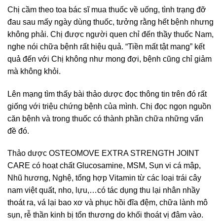
Chị cầm theo toa bác sĩ mua thuốc về uống, tình trạng đỡ
đau sau mấy ngày dùng thuốc, tưởng rằng hết bệnh nhưng
không phải. Chị được người quen chỉ đến thầy thuốc Nam,
nghe nói chữa bệnh rất hiệu quả. “Tiền mất tật mang” kết
quả đến với Chị không như mong đợi, bệnh cũng chỉ giảm
mà không khỏi.
Lên mạng tìm thấy bài thảo dược đọc thông tin trên đó rất
giống với triệu chứng bệnh của mình. Chị đọc ngọn nguồn
căn bệnh và trong thuốc có thành phần chữa những vấn
đề đó.
Thảo dược OSTEOMOVE EXTRA STRENGTH JOINT
CARE có hoạt chất Glucosamine, MSM, Sụn vi cá mập,
Nhũ hương, Nghệ, tổng hợp Vitamin từ các loại trái cây
nam việt quất, nho, lựu,…có tác dụng thu lại nhân nhầy
thoát ra, vá lại bao xơ và phục hồi đĩa đệm, chữa lành mô
sụn, rễ thần kinh bị tổn thương do khối thoát vị đâm vào.