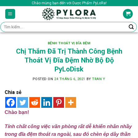
Skip
Chào mừng bạn đến với Dược Phẩm PyLoRa!
to
content
Tìm
kiếm:
BỆNH THOÁT VỊ ĐĨA ĐỆM
Chị Thắm Đã Trị Thành Công Bệnh
Thoát Vị Đĩa Đệm Nhờ Bộ Độ
PyLoDisk
POSTED ON
24 THÁNG 6, 2021
BY
TRAN Y
Chia sẻ
Chào bạn!
Tính chất công việc văn phòng rất dễ khiến nhân nhầy
trong đĩa đệm thoát ra ngoài, sau đó chèn ép dây thần