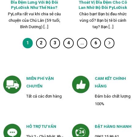
Đĩa Đệm Lưng Với Bộ Đôi
Thoát Vị Đĩa Đệm Cho Cô
PyLoDisk Như Thế Nào?
Lan Nhờ Bộ Đôi PyLoDisk
PyLoRa rất vui khi chia sẻ câu
Chào bạn! Bạn bị đau nhức
chuyện của Chú Lân (59 tuổi,
vùng cổ? Bạn bị tê bì cánh
Bình Dương) [...]
tay? Bạn [...]
1
2
3
4
…
6
MIỄN PHÍ VẬN
CAM KẾT CHÍNH
CHUYỂN
HÃNG
Tất cả các đơn hàng
Đảm bảo chất lượng
100%
HỖ TRỢ TƯ VẤN
ĐẶT HÀNG NHANH
Thứ 2 - Chủ Nhật: 8h -
0962 15 86 61