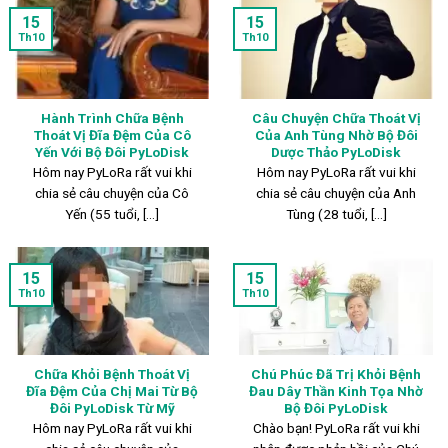
15
15
Th10
Th10
Hành Trình Chữa Bệnh
Câu Chuyện Chữa Thoát Vị
Thoát Vị Đĩa Đệm Của Cô
Của Anh Tùng Nhờ Bộ Đôi
Yến Với Bộ Đôi PyLoDisk
Dược Thảo PyLoDisk
Hôm nay PyLoRa rất vui khi
Hôm nay PyLoRa rất vui khi
chia sẻ câu chuyện của Cô
chia sẻ câu chuyện của Anh
Yến (55 tuổi, [...]
Tùng (28 tuổi, [...]
15
15
Th10
Th10
Chữa Khỏi Bệnh Thoát Vị
Chú Phúc Đã Trị Khỏi Bệnh
Đĩa Đệm Của Chị Mai Từ Bộ
Đau Dây Thần Kinh Tọa Nhờ
Đôi PyLoDisk Từ Mỹ
Bộ Đôi PyLoDisk
Hôm nay PyLoRa rất vui khi
Chào bạn! PyLoRa rất vui khi