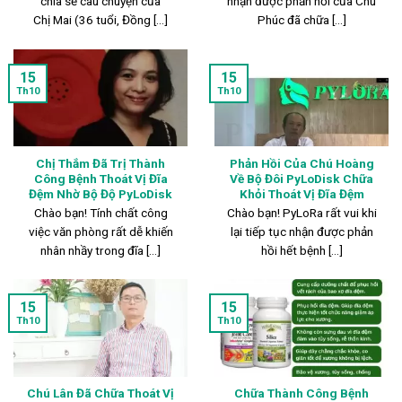
chia sẻ câu chuyện của
nhận được phản hồi của Chú
Chị Mai (36 tuổi, Đồng [...]
Phúc đã chữa [...]
15
15
Th10
Th10
Chị Thắm Đã Trị Thành
Phản Hồi Của Chú Hoàng
Công Bệnh Thoát Vị Đĩa
Về Bộ Đôi PyLoDisk Chữa
Đệm Nhờ Bộ Độ PyLoDisk
Khỏi Thoát Vị Đĩa Đệm
Chào bạn! Tính chất công
Chào bạn! PyLoRa rất vui khi
việc văn phòng rất dễ khiến
lại tiếp tục nhận được phản
nhân nhầy trong đĩa [...]
hồi hết bệnh [...]
15
15
Th10
Th10
Chú Lân Đã Chữa Thoát Vị
Chữa Thành Công Bệnh