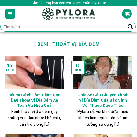
Skip
Chào mừng bạn đến với Dược Phẩm PyLoRa!
to
content
Tìm
kiếm:
BỆNH THOÁT VỊ ĐĨA ĐỆM
15
15
Th10
Th10
Bật Mí Cách Làm Giảm Cơn
Chia Sẻ Câu Chuyện Thoát
Đau Thoát Vị Đĩa Đệm An
Vị Đĩa Đệm Của Bác Vinh
Toàn Và Hiệu Quả
Với Thuốc Dược Thảo
Bệnh thoát vị đĩa đệm gây
Pylora rất vui khi được nhiều
những cơn đau nhức khó chịu,
khách hàng quan tâm và tin
cản trở trong [...]
tưởng sử dụng [...]