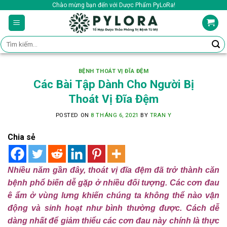
Skip
Chào mừng bạn đến với Dược Phẩm PyLoRa!
to
content
Tìm
kiếm:
BỆNH THOÁT VỊ ĐĨA ĐỆM
Các Bài Tập Dành Cho Người Bị
Thoát Vị Đĩa Đệm
POSTED ON
8 THÁNG 6, 2021
BY
TRAN Y
Chia sẻ
Nhiều năm gần đây, thoát vị đĩa đệm đã trở thành căn
bệnh phổ biến dễ gặp ở nhiều đối tượng. Các cơn đau
ê ẩm ở vùng lưng khiến chúng ta không thể nào vận
động và sinh hoạt như bình thường được. Cách dễ
dàng nhất để giảm thiểu các cơn đau này chính là thực