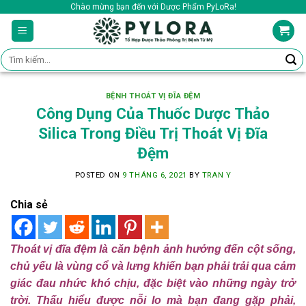
Skip
Chào mừng bạn đến với Dược Phẩm PyLoRa!
to
content
Tìm
kiếm:
BỆNH THOÁT VỊ ĐĨA ĐỆM
Công Dụng Của Thuốc Dược Thảo
Silica Trong Điều Trị Thoát Vị Đĩa
Đệm
POSTED ON
9 THÁNG 6, 2021
BY
TRAN Y
Chia sẻ
Thoát vị đĩa đệm là căn bệnh ảnh hưởng đến cột sống,
chủ yếu là vùng cổ và lưng khiến bạn phải trải qua cảm
giác đau nhức khó chịu, đặc biệt vào những ngày trở
trời. Thấu hiểu được nỗi lo mà bạn đang gặp phải,