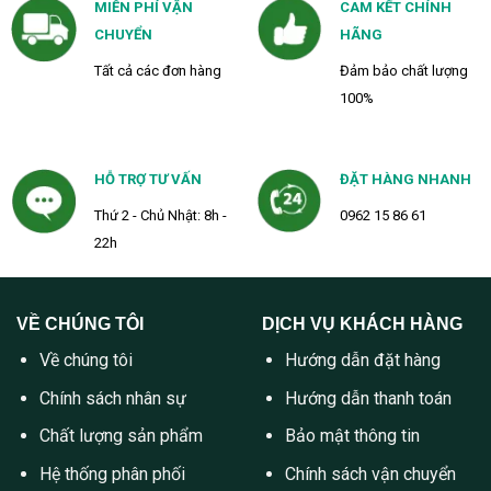
MIỄN PHÍ VẬN
CAM KẾT CHÍNH
CHUYỂN
HÃNG
Tất cả các đơn hàng
Đảm bảo chất lượng
100%
HỖ TRỢ TƯ VẤN
ĐẶT HÀNG NHANH
Thứ 2 - Chủ Nhật: 8h -
0962 15 86 61
22h
VỀ CHÚNG TÔI
DỊCH VỤ KHÁCH HÀNG
Về chúng tôi
Hướng dẫn đặt hàng
Chính sách nhân sự
Hướng dẫn thanh toán
Chất lượng sản phẩm
Bảo mật thông tin
Hệ thống phân phối
Chính sách vận chuyển