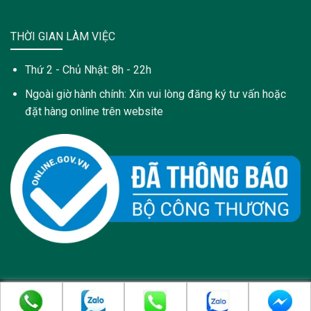
THỜI GIAN LÀM VIỆC
Thứ 2 - Chủ Nhật: 8h - 22h
Ngoài giờ hành chính: Xin vui lòng đăng ký tư vấn hoặc
đặt hàng online trên website
Copyright 2021 © Trang web này được sở hữu và quản lý bởi:
Công Ty Cổ Phần Dược Phẩm PyLoRa - pylora.com