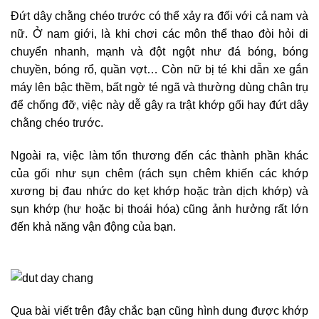
Đứt dây chằng chéo trước có thể xảy ra đối với cả nam và
nữ. Ở nam giới, là khi chơi các môn thể thao đòi hỏi di
chuyển nhanh, mạnh và đột ngột như đá bóng, bóng
chuyền, bóng rổ, quần vợt… Còn nữ bị té khi dẫn xe gắn
máy lên bậc thềm, bất ngờ té ngã và thường dùng chân trụ
để chống đỡ, việc này dễ gây ra trật khớp gối hay đứt dây
chằng chéo trước.
Ngoài ra, việc làm tổn thương đến các thành phần khác
của gối như sụn chêm (rách sụn chêm khiến các khớp
xương bị đau nhức do kẹt khớp hoặc tràn dịch khớp) và
sụn khớp (hư hoặc bị thoái hóa) cũng ảnh hưởng rất lớn
đến khả năng vận động của bạn.
Qua bài viết trên đây chắc bạn cũng hình dung được khớp