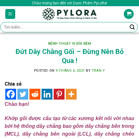
Skip
Chào mừng bạn đến với Dược Phẩm PyLoRa!
to
content
Tìm
kiếm:
BỆNH THOÁT VỊ ĐĨA ĐỆM
Đứt Dây Chằng Gối – Đừng Nên Bỏ
Qua !
POSTED ON
9 THÁNG 6, 2021
BY
TRAN Y
Chia sẻ
Chào bạn!
Khớp gối được cấu tạo từ các xương kết nối với nhau
bởi hệ thống dây chằng bao gồm dây chằng bên trong
(MCL), dây chằng bên ngoài (LCL), dây chằng chéo