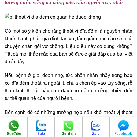
lượng cuộc sống và công việc của người mắc phải.
Có một số ý kiến cho rằng thoát vị đĩa đệm là nguyên nhân
khiến hạnh phúc gia đình tan vỡ, làm giảm nhu cầu sinh lý,
chuyện chăn gối vợ chồng. Liệu điều này có đúng không?
Tất cả mọi thắc mắc của bạn sẽ được giải đáp qua bài viết
dưới đây.
Nếu bệnh ở giai đoạn nhẹ, tức phần nhân nhầy trong bao
xơ đĩa đệm thoát ra ngoài ít, chưa chèn ép vào tủy sống, rễ
thần kinh thì lúc này cơn đau chưa ảnh hưởng nhiều đến
tư thế quan hệ của người bệnh.
Bên cạnh đó có những trường hợp nếu khối thoát vị thoát
ra ngoài quá nhiều, đã chèn ép dây thần kinh xung quanh
thì bệnh nhân sẽ cảm thấy khó khăn và ít hứng thú hơn.
Gọi điện
Zalo
Gọi điện
Zalo
Facebook