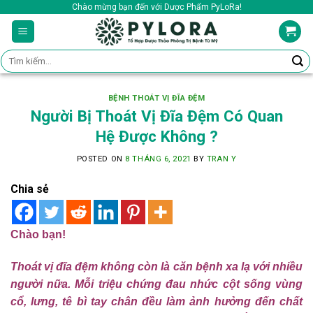
Skip
Chào mừng bạn đến với Dược Phẩm PyLoRa!
to
content
Tìm
kiếm:
BỆNH THOÁT VỊ ĐĨA ĐỆM
Người Bị Thoát Vị Đĩa Đệm Có Quan
Hệ Được Không ?
POSTED ON
8 THÁNG 6, 2021
BY
TRAN Y
Chia sẻ
Chào bạn!
Thoát vị đĩa đệm không còn là căn bệnh xa lạ với nhiều
người nữa. Mỗi triệu chứng đau nhức cột sống vùng
cổ, lưng, tê bì tay chân đều làm ảnh hưởng đến chất