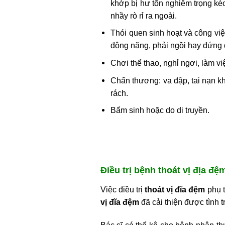
khớp bị hư tổn nghiêm trọng kéo
nhầy rò rỉ ra ngoài.
Thói quen sinh hoạt và công vi
động nặng, phải ngồi hay đứng 
Chơi thể thao, nghỉ ngơi, làm việ
Chấn thương: va đập, tai nạn kh
rách.
Bẩm sinh hoặc do di truyền.
Điều trị bệnh thoát vị địa đ
Việc điều trị
thoát vị đĩa đệm
phụ t
vị đĩa đệm
đã cải thiện được tình 