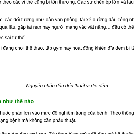
 theo các vi thể cũng bị tổn thương. Các sự chèn ép lớn và lâ
ệc: các đối tượng như dân văn phòng, tài xế đường dài, công n
quá lâu, gặp tai nạn hay người mang vác vật nặng… đều có th
c sai tư thế
i đang chơi thể thao, tập gym hay hoạt động khiến đĩa đệm bị 
Nguyên nhân dẫn đến thoát vị đĩa đệm
ệm như thế nào
huộc phần lớn vào mức độ nghiêm trọng của bệnh. Theo thốn
trạng bệnh mà không cần phẫu thuật.