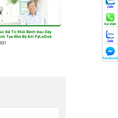
Zalo
Gọi điện
úc Đã Trị Khỏi Bệnh Đau Dây
inh Tọa Nhờ Bộ Đôi PyLoDisk
Zalo
2021
Facebook