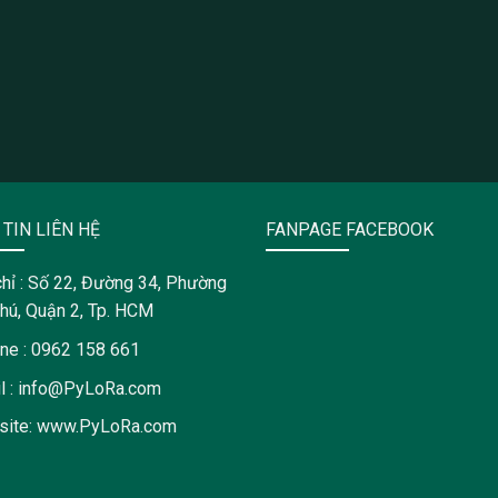
TIN LIÊN HỆ
FANPAGE FACEBOOK
chỉ : Số 22, Đường 34, Phường
hú, Quận 2, Tp. HCM
ine : 0962 158 661
l : info@PyLoRa.com
site: www.PyLoRa.com