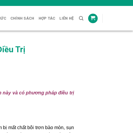
HỨC
CHÍNH SÁCH
HỢP TÁC
LIÊN HỆ
iều Trị
nh này và có phương pháp điều trị
m bị mất chất bôi trơn bào mòn, sụn