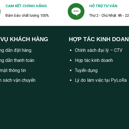
CAM KẾT CHÍNH HÃNG
HỖ TRỢ TƯ VẤN
Đảm bảo chất lượng 100%
Thứ 2 - Chủ Nhật: 8h - 2
 VỤ KHÁCH HÀNG
HỢP TÁC KINH DOA
g dẫn đặt hàng
Chính sách đại lý – CTV
g dẫn thanh toán
Hợp tác kinh doanh
mật thông tin
Tuyển dụng
h sách vận chuyển
Lý do làm việc tại PyLoRa