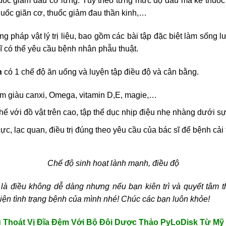
huốc giảm đau cơ lưng. Tùy theo từng mức độ đau mà kê thuố
huốc giãn cơ, thuốc giảm đau thần kinh,…
pháp vật lý trị liệu, bao gồm các bài tập đặc biệt làm sống l
ĩ có thể yêu cầu bệnh nhân phẫu thuật.
n
có 1 chế độ ăn uống và luyện tập điều độ và cân bằng.
m giàu canxi, Omega, vitamin D,E, magie,…
ế với đồ vật trên cao, tập thể dục nhịp điệu nhẹ nhàng dưới s
ực, lạc quan, điều trị đúng theo yêu cầu của bác sĩ để bệnh cải t
Chế độ sinh hoạt lành mạnh, điều độ
m
là điều không dễ dàng nhưng nếu bạn kiên trì và quyết tâm t
ện tình trạng bệnh của mình nhé! Chúc các bạn luôn khỏe!
 Thoát Vị Đĩa Đệm Với Bộ Đôi Dược Thảo PyLoDisk Từ Mỹ