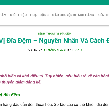
PHẨM
GIỚI THIỆU
HOẠT ĐỘNG
CÂU CHUYỆN KHÁCH HÀNG
KIẾN T
BỆNH THOÁT VỊ ĐĨA ĐỆM
Vị Đĩa Đệm – Nguyên Nhân Và Cách Đ
POSTED ON
8 THÁNG 6, 2021
BY
TRAN Y
phổ biến và khó điều trị. Tuy nhiên, nếu hiểu rõ về căn bệ
h thuyên giảm đáng kể.
ị đĩa đệm
ân hàng đầu dẫn đến thoái hóa. Sự lão của cơ thể khiến đĩa đệ