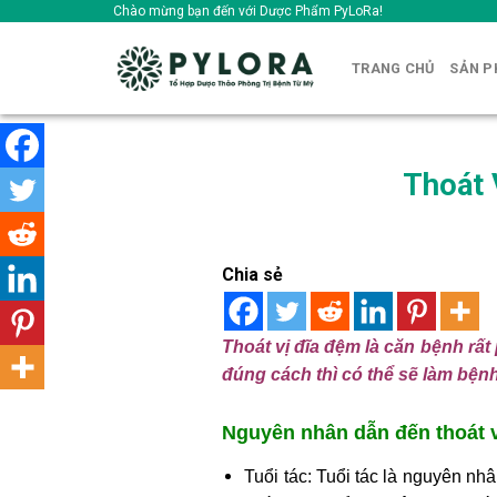
Skip
Chào mừng bạn đến với Dược Phẩm PyLoRa!
to
content
TRANG CHỦ
SẢN 
Thoát 
Chia sẻ
Thoát vị đĩa đệm
là căn bệnh rất 
đúng cách thì có thể sẽ làm bện
Nguyên nhân dẫn đến thoát v
Tuổi tác: Tuổi tác là nguyên nh