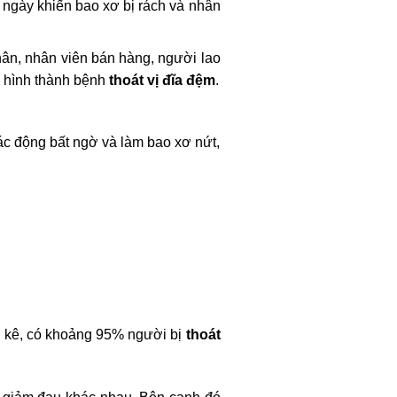
u ngày khiến bao xơ bị rách và nhân
hân, nhân viên bán hàng, người lao
ể hình thành bệnh
tho
át vị đĩa đệm
.
tác động bất ngờ và làm bao xơ nứt,
g kê, có khoảng 95% người bị
thoát