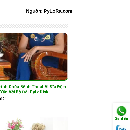
Nguồn: PyLoRa.com
rình Chữa Bệnh Thoát Vị Đĩa Đệm
Yến Với Bộ Đôi PyLoDisk
2021
Gọi điện