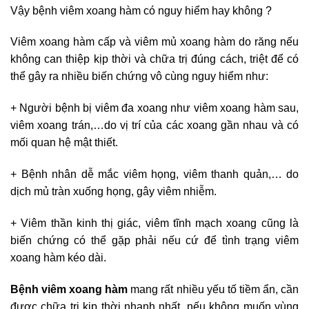
Vậy bệnh viêm xoang hàm có nguy hiểm hay không ?
Viêm xoang hàm cấp và viêm mủ xoang hàm do răng nếu
không can thiệp kịp thời và chữa trị đúng cách, triệt để có
thể gây ra nhiều biến chứng vô cùng nguy hiểm như:
+ Người bệnh bị viêm đa xoang như viêm xoang hàm sau,
viêm xoang trán,…do vị trí của các xoang gần nhau và có
mối quan hệ mật thiết.
+ Bệnh nhân dễ mắc viêm họng, viêm thanh quản,… do
dịch mủ tràn xuống họng, gây viêm nhiễm.
+ Viêm thần kinh thị giác, viêm tĩnh mạch xoang cũng là
biến chứng có thể gặp phải nếu cứ để tình trạng viêm
xoang hàm kéo dài.
Bệnh viêm xoang
hàm
mang rất nhiều yếu tố tiềm ẩn, cần
được chữa trị kịp thời nhanh nhất, nếu không muốn vùng