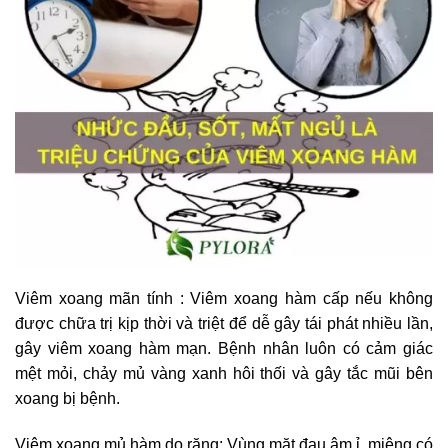
Viêm xoang mãn tính : Viêm xoang hàm cấp nếu không
được chữa trị kịp thời và triệt để dễ gây tái phát nhiều lần,
gây viêm xoang hàm mạn. Bệnh nhân luôn có cảm giác
mệt mỏi, chảy mủ vàng xanh hôi thối và gây tắc mũi bên
xoang bị bệnh.
Viêm xoang mủ hàm do răng: Vùng mặt đau âm ỉ, miệng có