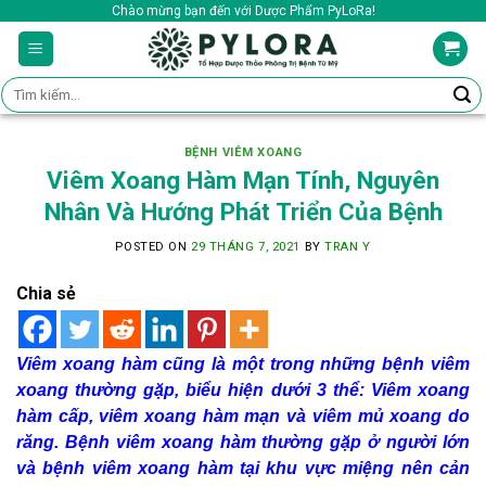
Skip
Chào mừng bạn đến với Dược Phẩm PyLoRa!
to
content
Tìm
kiếm:
BỆNH VIÊM XOANG
Viêm Xoang Hàm Mạn Tính, Nguyên
Nhân Và Hướng Phát Triển Của Bệnh
POSTED ON
29 THÁNG 7, 2021
BY
TRAN Y
Chia sẻ
Viêm xoang hàm cũng là một trong những bệnh viêm
xoang thường gặp, biểu hiện dưới 3 thể: Viêm xoang
hàm cấp, viêm xoang hàm mạn và viêm mủ xoang do
răng. Bệnh viêm xoang hàm thường gặp ở người lớn
và bệnh viêm xoang hàm tại khu vực miệng nên cản